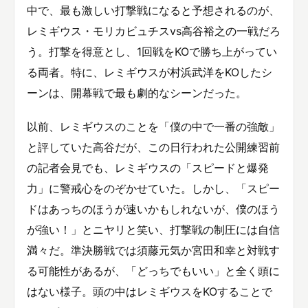
中で、最も激しい打撃戦になると予想されるのが、
レミギウス・モリカビュチスvs高谷裕之の一戦だろ
う。打撃を得意とし、1回戦をKOで勝ち上がってい
る両者。特に、レミギウスが村浜武洋をKOしたシ
ーンは、開幕戦で最も劇的なシーンだった。
以前、レミギウスのことを「僕の中で一番の強敵」
と評していた高谷だが、この日行われた公開練習前
の記者会見でも、レミギウスの「スピードと爆発
力」に警戒心をのぞかせていた。しかし、「スピー
ドはあっちのほうが速いかもしれないが、僕のほう
が強い！」とニヤリと笑い、打撃戦の制圧には自信
満々だ。準決勝戦では須藤元気か宮田和幸と対戦す
る可能性があるが、「どっちでもいい」と全く頭に
はない様子。頭の中はレミギウスをKOすることで