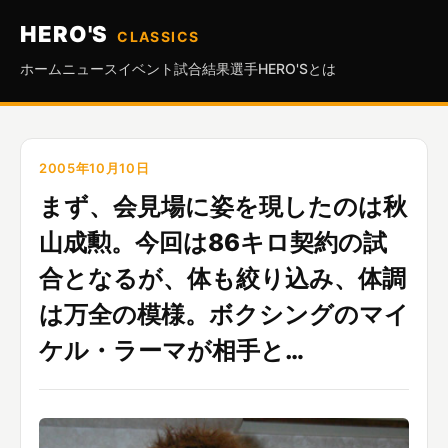
HERO'S
CLASSICS
ホーム
ニュース
イベント
試合結果
選手
HERO'Sとは
2005年10月10日
まず、会見場に姿を現したのは秋
山成勲。今回は86キロ契約の試
合となるが、体も絞り込み、体調
は万全の模様。ボクシングのマイ
ケル・ラーマが相手と…