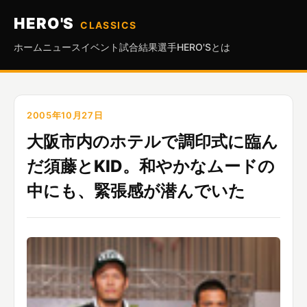
HERO'S
CLASSICS
ホーム
ニュース
イベント
試合結果
選手
HERO'Sとは
2005年10月27日
大阪市内のホテルで調印式に臨ん
だ須藤とKID。和やかなムードの
中にも、緊張感が潜んでいた