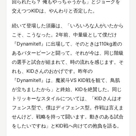
回られたら？ 俺もやっちゃうかも」とジョークを
交えつつKIDは、やんわりと否定した。
続いて登場した須藤は、「いろいろな人がいたから
こそ、こうなった。2年前、中量級として僕だけ
『Dynamite!!』に出場して、そのときは110kg差の
あるバタービーンと闘って。それが今は、同じ階級
の選手と試合が組まれて、時の流れを感じます。そ
れも、KIDさんのおかげです。昨年の
『Dynamite!!』は、魔裟斗VS KID戦を観て、鳥肌
が立ちましたから」と終始、KIDを絶賛した。同じ
トリッキーなスタイルについては、「KIDさんはオ
フェンス型で、僕はディフェンス型。作戦は言えま
せんけど、戦略を持って闘います。動きのある試合
をしたいですね」とKID戦へ向けての抱負を語る。