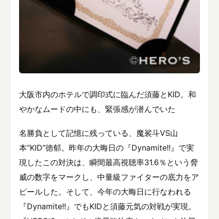
大阪市内のホテルで調印式に臨んだ須藤とKID。和
やかなムードの中にも、緊張感が潜んでいた
名勝負として記憶に残っている、魔裟斗VS山
本“KID”徳郁。昨年の大晦日の『Dynamite!!』で実
現したこの対決は、瞬間最高視聴率31.6％という脅
威の数字をマークし、中量級ファイターの底力をア
ピールした。そして、今年の大晦日に行なわれる
『Dynamite!!』でもKIDと須藤元気の対戦が実現。