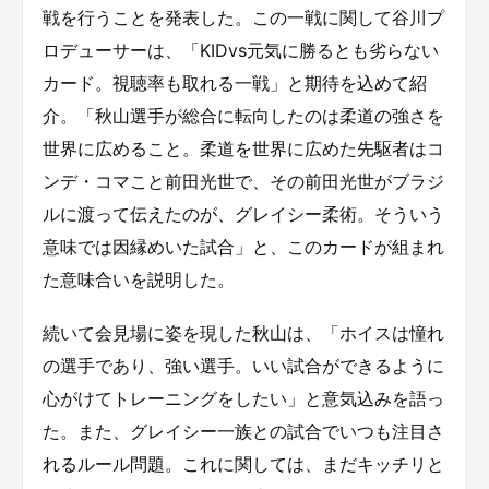
戦を行うことを発表した。この一戦に関して谷川プ
ロデューサーは、「KIDvs元気に勝るとも劣らない
カード。視聴率も取れる一戦」と期待を込めて紹
介。「秋山選手が総合に転向したのは柔道の強さを
世界に広めること。柔道を世界に広めた先駆者はコ
ンデ・コマこと前田光世で、その前田光世がブラジ
ルに渡って伝えたのが、グレイシー柔術。そういう
意味では因縁めいた試合」と、このカードが組まれ
た意味合いを説明した。
続いて会見場に姿を現した秋山は、「ホイスは憧れ
の選手であり、強い選手。いい試合ができるように
心がけてトレーニングをしたい」と意気込みを語っ
た。また、グレイシー一族との試合でいつも注目さ
れるルール問題。これに関しては、まだキッチリと