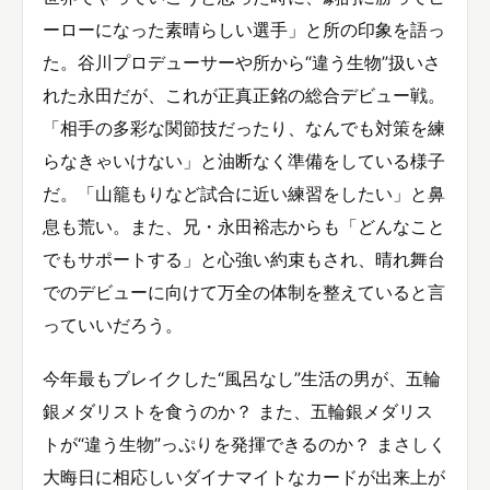
ーローになった素晴らしい選手」と所の印象を語っ
た。谷川プロデューサーや所から“違う生物”扱いさ
れた永田だが、これが正真正銘の総合デビュー戦。
「相手の多彩な関節技だったり、なんでも対策を練
らなきゃいけない」と油断なく準備をしている様子
だ。「山籠もりなど試合に近い練習をしたい」と鼻
息も荒い。また、兄・永田裕志からも「どんなこと
でもサポートする」と心強い約束もされ、晴れ舞台
でのデビューに向けて万全の体制を整えていると言
っていいだろう。
今年最もブレイクした“風呂なし”生活の男が、五輪
銀メダリストを食うのか？ また、五輪銀メダリス
トが“違う生物”っぷりを発揮できるのか？ まさしく
大晦日に相応しいダイナマイトなカードが出来上が