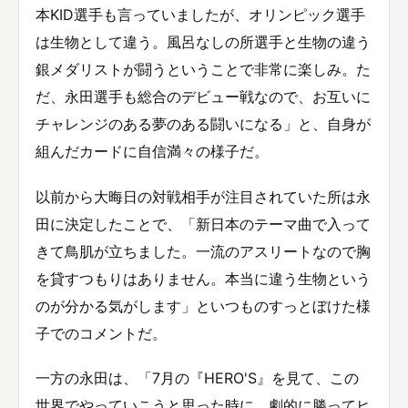
本KID選手も言っていましたが、オリンピック選手
は生物として違う。風呂なしの所選手と生物の違う
銀メダリストが闘うということで非常に楽しみ。た
だ、永田選手も総合のデビュー戦なので、お互いに
チャレンジのある夢のある闘いになる」と、自身が
組んだカードに自信満々の様子だ。
以前から大晦日の対戦相手が注目されていた所は永
田に決定したことで、「新日本のテーマ曲で入って
きて鳥肌が立ちました。一流のアスリートなので胸
を貸すつもりはありません。本当に違う生物という
のが分かる気がします」といつものすっとぼけた様
子でのコメントだ。
一方の永田は、「7月の『HERO'S』を見て、この
世界でやっていこうと思った時に、劇的に勝ってヒ