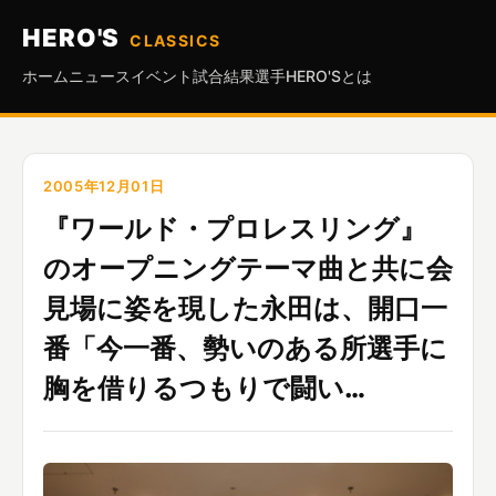
HERO'S
CLASSICS
ホーム
ニュース
イベント
試合結果
選手
HERO'Sとは
2005年12月01日
『ワールド・プロレスリング』
のオープニングテーマ曲と共に会
見場に姿を現した永田は、開口一
番「今一番、勢いのある所選手に
胸を借りるつもりで闘い…