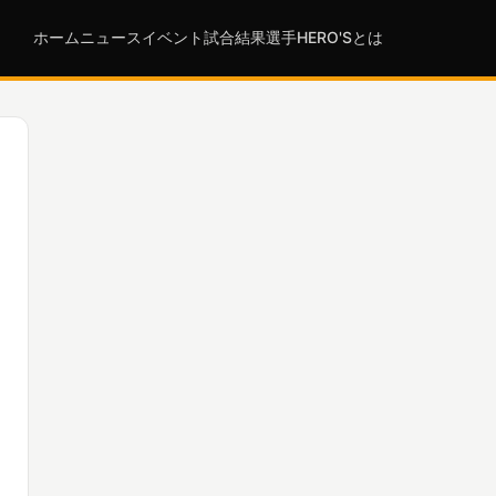
ホーム
ニュース
イベント
試合結果
選手
HERO'Sとは