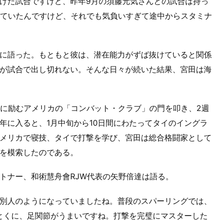
けた試合ですけど、昨年9月の須藤元気さんとの試合は持っ
していたんですけど、それでも気負いすぎて途中からスタミナ
に語った。もともと彼は、潜在能力がずば抜けていると関係
が試合で出し切れない。そんな日々が続いた結果、宮田は海
習に励むアメリカの「コンバット・クラブ」の門を叩き、2週
年に入ると、1月中旬から10日間にわたってタイのイングラ
メリカで寝技、タイで打撃を学び、宮田は総合格闘家として
を模索したのである。
トナー、和術慧舟會RJW代表の矢野倍達は語る。
別人のようになっていましたね。普段のスパーリングでは、
。とくに、足関節がうまいですね。打撃を完璧にマスターした