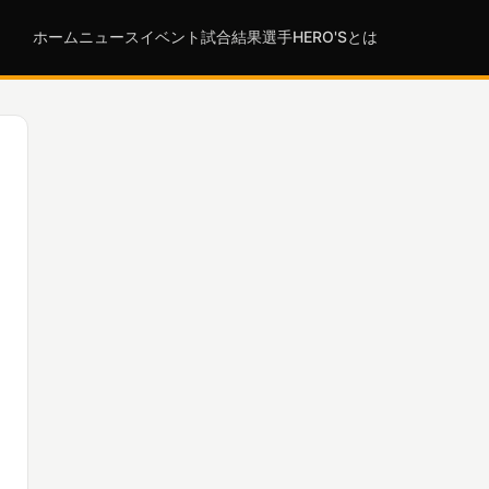
ホーム
ニュース
イベント
試合結果
選手
HERO'Sとは