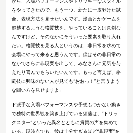
から、入場パフォーマンスやトリッキーなスタイル
をやってきたので。もう一つ、新たに一皮剥けた試
合、表現方法を見せたいんです。漫画とかゲームを
超越するような格闘技を。やっていることは真剣な
んですけど、そのなかにそういった要素を取り入れ
たい。格闘技を見る人というのは、非日常を求めて
会場にやって来ると思うんです。僕はその非日常の
なかでさらに非現実を出して、みなさんに元気を与
えたり喜んでもらいたいんです。もっと言えば、格
闘技に興味のない人が見ても“おおっ！”と言うよう
な闘い方を見せますよ」
ド派手な入場パフォーマンスや予想もつかない動き
で独特の世界観を築き上げている須藤は、“トリッ
クスター”といった異名とともに賞賛の声を集めて
いる。現時点でも、彼は十分すぎるほど“非現実”を