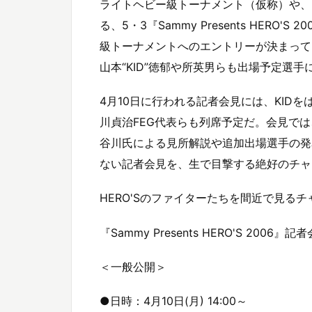
ライトヘビー級トーナメント（仮称）や、
る、5・3『Sammy Presents HER
級トーナメントへのエントリーが決まって
山本“KID”徳郁や所英男らも出場予定選
4月10日に行われる記者会見には、KID
川貞治FEG代表らも列席予定だ。会見で
谷川氏による見所解説や追加出場選手の発
ない記者会見を、生で目撃する絶好のチャンス
HERO'Sのファイターたちを間近で見るチ
『Sammy Presents HERO'S 2006』記
＜一般公開＞
●日時：4月10日(月) 14:00～