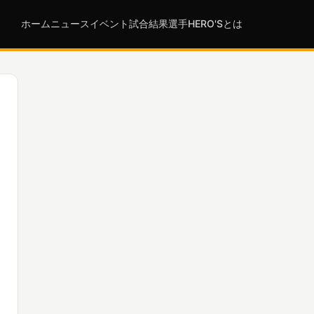
ホーム
ニュース
イベント
試合結果
選手
HERO'Sとは