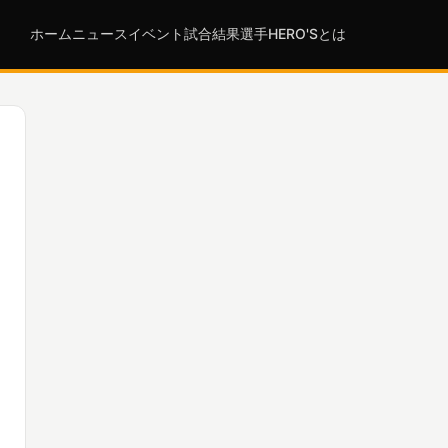
ホーム
ニュース
イベント
試合結果
選手
HERO'Sとは