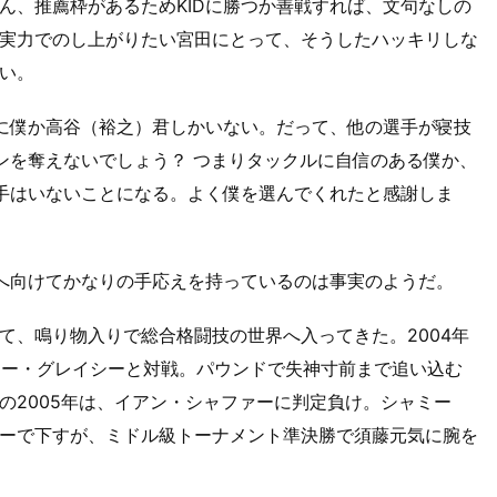
ん、推薦枠があるためKIDに勝つか善戦すれば、文句なしの
実力でのし上がりたい宮田にとって、そうしたハッキリしな
い。
的に僕か高谷（裕之）君しかいない。だって、他の選手が寝技
ウンを奪えないでしょう？ つまりタックルに自信のある僕か、
選手はいないことになる。よく僕を選んでくれたと感謝しま
戦へ向けてかなりの手応えを持っているのは事実のようだ。
て、鳴り物入りで総合格闘技の世界へ入ってきた。2004年
イラー・グレイシーと対戦。パウンドで失神寸前まで追い込む
の2005年は、イアン・シャファーに判定負け。シャミー
ーで下すが、ミドル級トーナメント準決勝で須藤元気に腕を