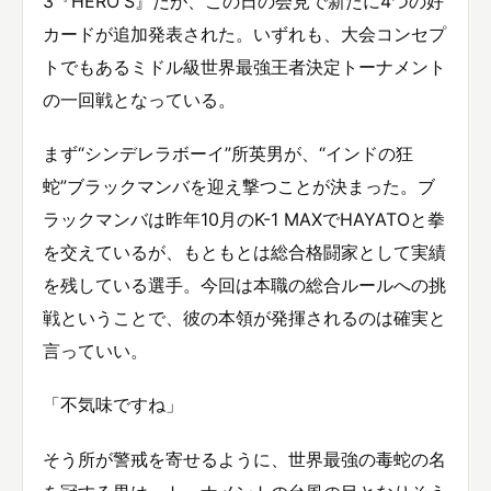
3『HERO'S』だが、この日の会見で新たに4つの好
カードが追加発表された。いずれも、大会コンセプ
トでもあるミドル級世界最強王者決定トーナメント
の一回戦となっている。
まず“シンデレラボーイ”所英男が、“インドの狂
蛇”ブラックマンバを迎え撃つことが決まった。ブ
ラックマンバは昨年10月のK-1 MAXでHAYATOと拳
を交えているが、もともとは総合格闘家として実績
を残している選手。今回は本職の総合ルールへの挑
戦ということで、彼の本領が発揮されるのは確実と
言っていい。
「不気味ですね」
そう所が警戒を寄せるように、世界最強の毒蛇の名