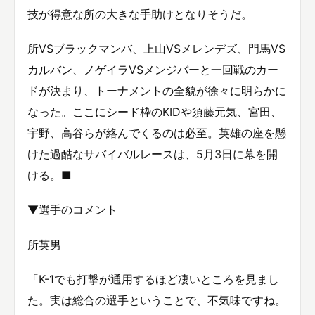
技が得意な所の大きな手助けとなりそうだ。
所VSブラックマンバ、上山VSメレンデズ、門馬VS
カルバン、ノゲイラVSメンジバーと一回戦のカー
ドが決まり、トーナメントの全貌が徐々に明らかに
なった。ここにシード枠のKIDや須藤元気、宮田、
宇野、高谷らが絡んでくるのは必至。英雄の座を懸
けた過酷なサバイバルレースは、5月3日に幕を開
ける。■
▼選手のコメント
所英男
「K-1でも打撃が通用するほど凄いところを見まし
た。実は総合の選手ということで、不気味ですね。