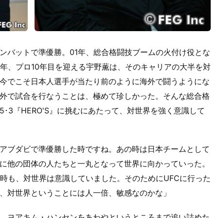
コンバットで準優勝。01年、総合格闘技ブームの火付け役とな
今年、プロ10年目を迎える宇野薫は、そのキャリアの大半を対
今でこそ日本人選手が当たり前のように海外で闘うようにな
外で試合を行なうことは、極めて珍しかった。そんな総合格
･3『HERO'S』に挑むにあたって、対世界を強く意識して
アブダビで準優勝した時ですね。あの時は日本チームとして
に他の団体の人たちと一丸となって世界に向かっていった。
た時も、対世界は意識していました。そのためにUFCに行った
、対世界ということには人一倍、敏感なのかな」
、ヨアキム・ハンセンをあわやというところまで追い詰めた