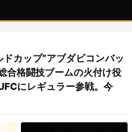
ルドカップ”アブダビコンバッ
、総合格闘技ブームの火付け役
UFCにレギュラー参戦。今