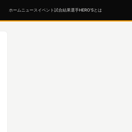
ホーム
ニュース
イベント
試合結果
選手
HERO'Sとは