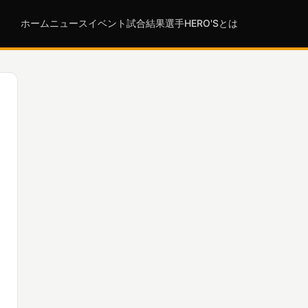
ホーム
ニュース
イベント
試合結果
選手
HERO'Sとは