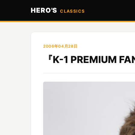
HERO'S
CLASSICS
2006年04月28日
『K-1 PREMIUM 