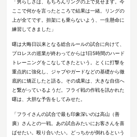
「男らしさは、もちろんリングの上で見せます。今
ここで何かを言ったところで結果は一緒。リングの
上が全てです。担架にも乗らないよう、一生懸命に
練習してきました」
曙は大晦日以来となる総合ルールの試合に向けて、
プロレスの巡業が終わってからは1日5時間のハード
トレーニングをこなしてきたという。とくに打撃を
重点的に強化し、ジャブやガードなどの基礎から徹
底的に矯正したと語る。その成果は、大きな自信へ
と繋がっているようだ。フライ戦の作戦を訊かれた
曙は、大胆な予告をしてみせた。
「フライさんの試合で最も印象深いのは高山（善
廣）さんとの一戦。あの試合みたいにお客さんを喜
ばせたい。殴り合いたい。どっちかが倒れるという