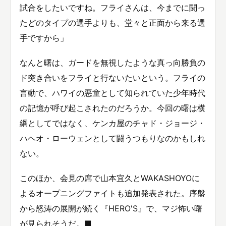
試合をしたいですね。フライさんは、今までに闘っ
たどのタイプの選手よりも、堂々と正面から来る選
手ですから」
なんと曙は、ガードを無視したような真っ向勝負の
ド突き合いをフライと行ないたいという。フライの
言動で、ハワイの悪童として知られていた少年時代
の記憶が呼び起こされたのだろうか。今回の曙は横
綱としてではなく、ケンカ屋のチャド・ジョージ・
ハヘオ・ローウェンとして闘うつもりなのかもしれ
ない。
このほか、会見の席で山本宜久とWAKASHOYOに
よるオープニングファイトも追加発表された。序盤
から怒涛の展開が続く『HERO'S』で、マジ怖い曙
が見られそうだ。■