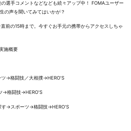
の選手コメントなどなども続々アップ中！ FOMAユーザー
生の声を聞いてみてはいかが？
合直前の15時まで。今すぐお手元の携帯からアクセスしちゃ
6』実施概要
ーツ→格闘技／大相撲→HERO'S
ーツ→格闘技→HERO'S
探す→スポーツ→格闘技→HERO'S