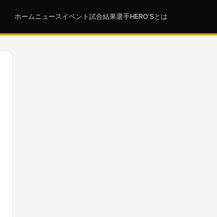
ホーム
ニュース
イベント
試合結果
選手
HERO'Sとは