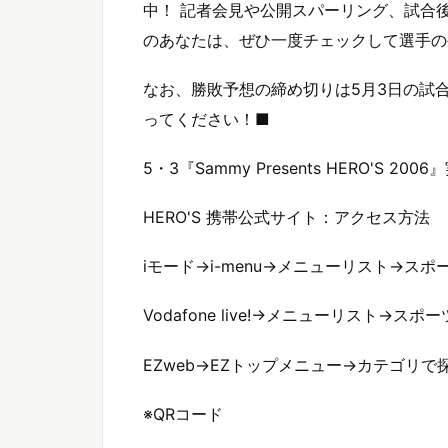
中！ 記者会見や公開スパーリング、試合後
のあなたは、ぜひ一度チェックして選手の
なお、勝敗予想の締め切りは5月3日の試
ってください！■
5・3『Sammy Presents HERO'S 200
HERO'S 携帯公式サイト：アクセス方法
iモード→i-menu→メニューリスト→スポ
Vodafone live!→メニューリスト→スポ
EZweb→EZトップメニュー→カテゴリで
※QRコード