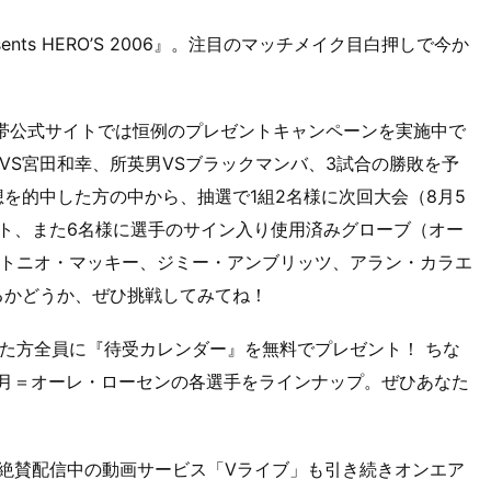
ents HERO’S 2006』。注目のマッチメイク目白押しで今か
携帯公式サイトでは恒例のプレゼントキャンペーンを実施中で
徳郁VS宮田和幸、所英男VSブラックマンバ、3試合の勝敗を予
想を的中した方の中から、抽選で1組2名様に次回大会（8月5
ット、また6名様に選手のサイン入り使用済みグローブ（オー
トニオ・マッキー、ジミー・アンブリッツ、アラン・カラエ
るかどうか、ぜひ挑戦してみてね！
た方全員に『待受カレンダー』を無料でプレゼント！ ちな
7月＝オーレ・ローセンの各選手をラインナップ。ぜひあなた
て絶賛配信中の動画サービス「Vライブ」も引き続きオンエア