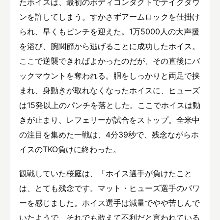
たホイスは、最初のボディコンタクトでテイクダウ
ンを許してしまう。すかさずアームロックを仕掛け
られ、早くもピンチを迎えた。1万5000人の大声援
を浴び、腕関節から逃げることに成功したホイス。
ここで逆襲できればよかったのだが、その直後にバ
ックマウントを奪われる。胴をしっかりと両足で挟
まれ、身動きが取れなくなったホイスに、ヒューズ
は15発以上のパンチを落とした。ここでホイスは動
きが止まり、レフェリーが試合をストップ。全米中
の注目を集めた一戦は、4分39秒で、残念ながらホ
イスのTKO負けに終わった。
観戦していた桜庭は、「ホイス選手が負けたこと
は、とても残念です。マット・ヒューズ選手のパワ
ーを感じました。ホイス選手は減量でやや苦しんで
いたようで、それでも敢えて不利だと言われている