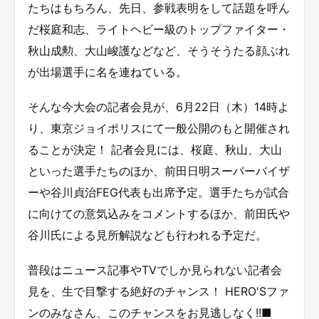
たちはもちろん、先日、参戦表明をして話題を呼ん
だ桜庭和志、ライトヘビー級のトップファイター・
秋山成勲、大山峻護などなど、そうそうたる顔ぶれ
が出場選手に名を連ねている。
そんな今大会の記者会見が、6月22日（木）14時よ
り、東京ジョイポリスにて一般公開のもと開催され
ることが決定！ 記者会見には、桜庭、秋山、大山
といった選手たちのほか、前田日明スーパーバイザ
ーや谷川貞治FEG代表も出席予定。選手たちが試合
に向けての意気込みをコメントするほか、前田氏や
谷川氏による見所解説なども行われる予定だ。
普段はニュース記事やTVでしか見られない記者会
見を、生で目撃する絶好のチャンス！ HERO'Sファ
ンのみなさん、このチャンスをお見逃しなく!!■