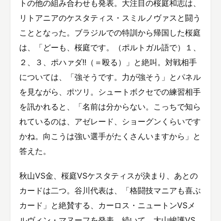
トの他の組み合わせも発表。大注目の桜庭和志は、
リトアニアのケスタティス・スミルノヴァスと闘う
こととなった。ブラジルでの特訓から帰国した桜庭
は、「どーも、桜庭です。（ポルトガル語で）１、
２、３、ポハァダ!!（＝殴る）」と絶叫。対戦相手
については、「強そうです。力が強そう」とパネル
を見ながら、ポツリ。シュートボクセでの練習相手
を訊かれると、「名前は分からない。こっちで知ら
れているのは、アゼレード、ショーグンくらいです
かね。向こうは強い選手がたくさんいますから」と
答えた。
秋山VS金、桜庭VSケスタティスが決まり、あとの
カードは二つ。谷川代表は、「格闘技マニアも喜ぶ
カード」と絶賛する、カーロス・ニュートンVSメ
ルヴィン・マヌーフを発表。続いて、大山峻護VS