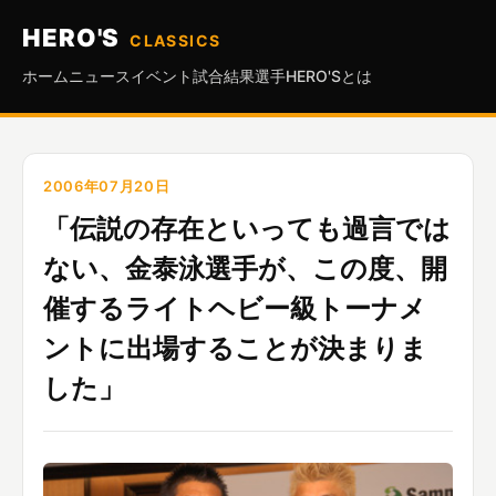
HERO'S
CLASSICS
ホーム
ニュース
イベント
試合結果
選手
HERO'Sとは
2006年07月20日
「伝説の存在といっても過言では
ない、金泰泳選手が、この度、開
催するライトヘビー級トーナメ
ントに出場することが決まりま
した」