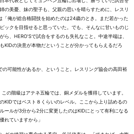
日本代表としてミュンヘン五輪に出場し、勝っていた試合を
姉の美憂、妹の聖子も、父親の思いを晴らすために、レスリ
Dは「俺が総合格闘技を始めたのは24歳のとき。まだ若かった
ピックを目指せると思っていた。でも、そんなに甘いものじ
ら、HERO'Sで試合をするのも失礼なこと。中途半端は、
もKIDの決意が本物だということが分かってもらえるだろ
グでの可能性があるか、ということ。レスリング協会の高田裕
ル。この階級はアテネ五輪では、銅メダルを獲得しています。
のKIDではベスト８くらいのレベル。ここから上り詰めるの
ルールが3分から2分に変更したのはKIDにとって有利になる
優れていますから」