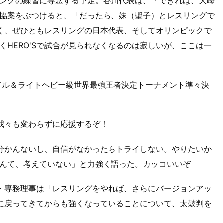
ングの練習に専念する予定。谷川代表は、「できれば、大晦
」と妥協案をぶつけると、「だったら、妹（聖子）とレスリングで
かく、ぜひともレスリングの日本代表、そしてオリンピックで
HERO'Sで試合が見られなくなるのは寂しいが、ここは一
 2006 ミドル＆ライトヘビー級世界最強王者決定トーナメント準々決
。我々も変わらずに応援するぞ！
と分かんないし、自信がなかったらトライしない。やりたいか
んて、考えていない」と力強く語った。カッコいいぞ
司・専務理事は「レスリングをやれば、さらにバージョンアッ
ロに戻ってきてからも強くなっていることについて、太鼓判を