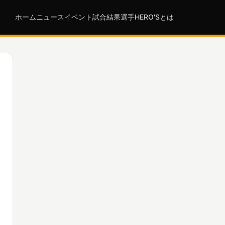
ホーム
ニュース
イベント
試合結果
選手
HERO'Sとは