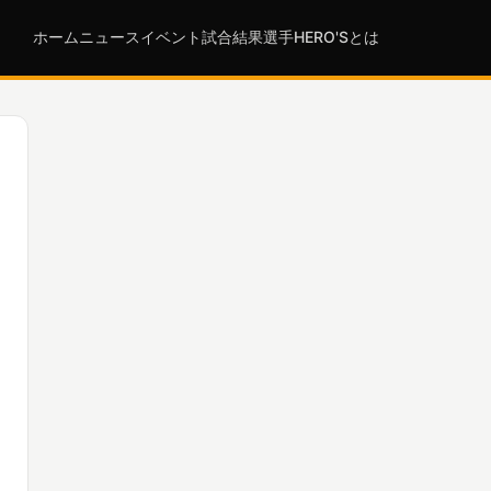
ホーム
ニュース
イベント
試合結果
選手
HERO'Sとは