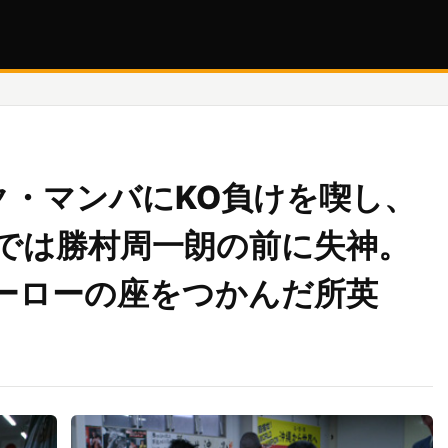
ック・マンバにKO負けを喫し、
Tでは勝村周一朗の前に失神。
ーローの座をつかんだ所英