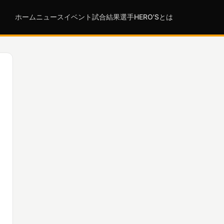
ホーム
ニュース
イベント
試合結果
選手
HERO'Sとは