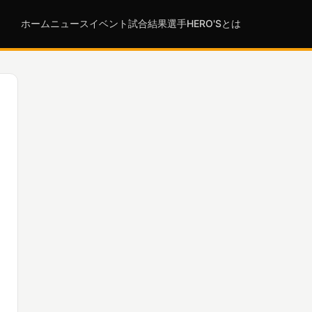
ホーム
ニュース
イベント
試合結果
選手
HERO'Sとは