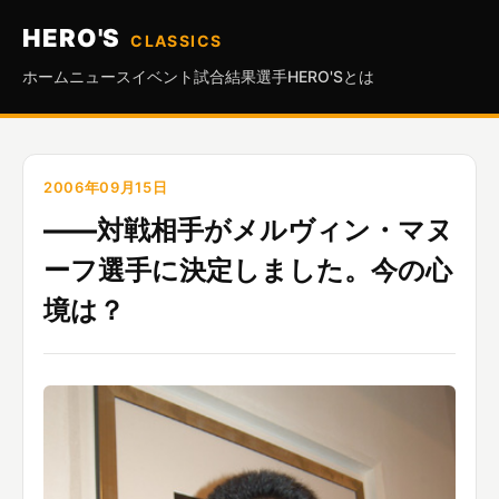
HERO'S
CLASSICS
ホーム
ニュース
イベント
試合結果
選手
HERO'Sとは
2006年09月15日
――対戦相手がメルヴィン・マヌ
ーフ選手に決定しました。今の心
境は？