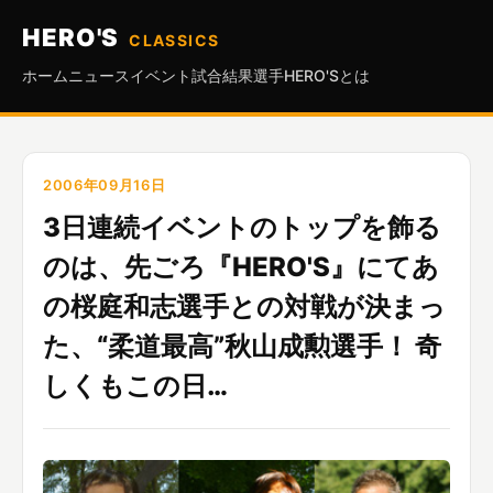
HERO'S
CLASSICS
ホーム
ニュース
イベント
試合結果
選手
HERO'Sとは
2006年09月16日
3日連続イベントのトップを飾る
のは、先ごろ『HERO'S』にてあ
の桜庭和志選手との対戦が決まっ
た、“柔道最高”秋山成勲選手！ 奇
しくもこの日…