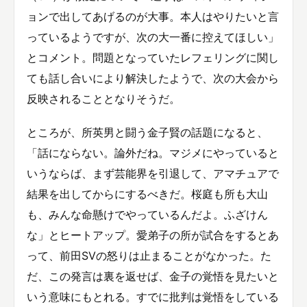
ョンで出してあげるのが大事。本人はやりたいと言
っているようですが、次の大一番に控えてほしい」
とコメント。問題となっていたレフェリングに関し
ても話し合いにより解決したようで、次の大会から
反映されることとなりそうだ。
ところが、所英男と闘う金子賢の話題になると、
「話にならない。論外だね。マジメにやっていると
いうならば、まず芸能界を引退して、アマチュアで
結果を出してからにするべきだ。桜庭も所も大山
も、みんな命懸けでやっているんだよ。ふざけん
な」とヒートアップ。愛弟子の所が試合をするとあ
って、前田SVの怒りは止まることがなかった。た
だ、この発言は裏を返せば、金子の覚悟を見たいと
いう意味にもとれる。すでに批判は覚悟をしている