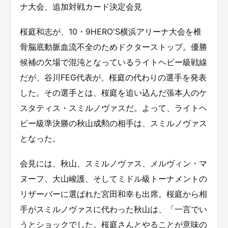
ナ大会、追加対戦カード決定会見
桜庭和志が、10・9HERO'S横浜アリーナ大会を椎
骨脳底動脈血流不全のためドクターストップ。優勝
候補の欠場で混沌となっているライトヘビー級戦線
だが、谷川FEG代表が、桜庭の代わりの選手を発表
した。その選手とは、桜庭を追い込んだ張本人のケ
スタティス・スミルノヴァスだ。よって、ライトヘ
ビー級準決勝の秋山成勲の相手は、スミルノヴァス
となった。
会見には、秋山、スミルノヴァス、メルヴィン・マ
ヌーフ、大山峻護、そしてミドル級トーナメントの
リザーバーに選ばれた宮田和幸も出席。桜庭から相
手がスミルノヴァスに代わった秋山は、「一言でい
うとショックでした。桜庭さんとやることが意味の