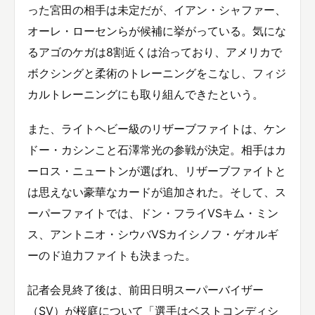
った宮田の相手は未定だが、イアン・シャファー、
オーレ・ローセンらが候補に挙がっている。気にな
るアゴのケガは8割近くは治っており、アメリカで
ボクシングと柔術のトレーニングをこなし、フィジ
カルトレーニングにも取り組んできたという。
また、ライトヘビー級のリザーブファイトは、ケン
ドー・カシンこと石澤常光の参戦が決定。相手はカ
ーロス・ニュートンが選ばれ、リザーブファイトと
は思えない豪華なカードが追加された。そして、ス
ーパーファイトでは、ドン・フライVSキム・ミン
ス、アントニオ・シウバVSカイシノフ・ゲオルギ
ーのド迫力ファイトも決まった。
記者会見終了後は、前田日明スーパーバイザー
（SV）が桜庭について「選手はベストコンディシ