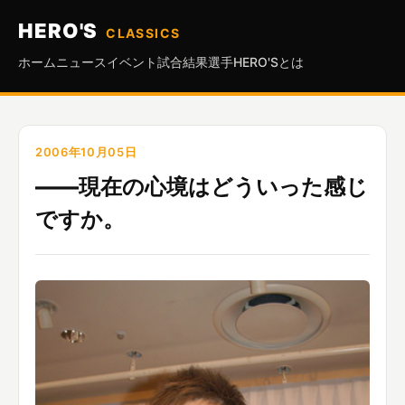
HERO'S
CLASSICS
ホーム
ニュース
イベント
試合結果
選手
HERO'Sとは
2006年10月05日
――現在の心境はどういった感じ
ですか。