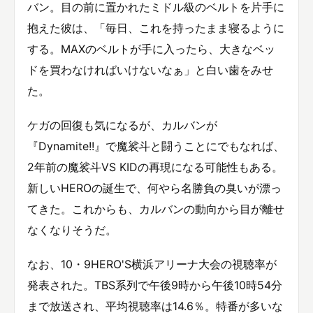
バン。目の前に置かれたミドル級のベルトを片手に
抱えた彼は、「毎日、これを持ったまま寝るように
する。MAXのベルトが手に入ったら、大きなベッ
ドを買わなければいけないなぁ」と白い歯をみせ
た。
ケガの回復も気になるが、カルバンが
『Dynamite!!』で魔裟斗と闘うことにでもなれば、
2年前の魔裟斗VS KIDの再現になる可能性もある。
新しいHEROの誕生で、何やら名勝負の臭いが漂っ
てきた。これからも、カルバンの動向から目が離せ
なくなりそうだ。
なお、10・9HERO'S横浜アリーナ大会の視聴率が
発表された。TBS系列で午後9時から午後10時54分
まで放送され、平均視聴率は14.6％。特番が多いな