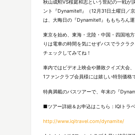
秋山成勲VS桜庭和志という世紀の一戦が
ント『Dynamite!!』（12月31日
は、大晦日の『Dynamite!!』ももちろん
東京を始め、東海・北陸・中国・四国地方
りは電車の時間を気にせずバスでラクラク
チェックしてみてね！
車内ではビデオ上映会や勝敗クイズ大会、K-
1ファンクラブ会員様には嬉しい特別価格
特典満載のバスツアーで、年末の『Dynami
■ツアー詳細＆お申込はこちら：IQIトラ
http://www.iqitravel.com/dynamite/