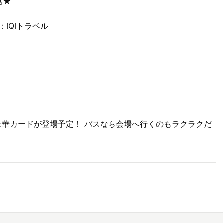
格★
IQIトラベル
豪華カードが登場予定！ バスなら会場へ行くのもラクラクだ