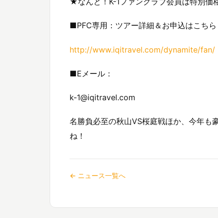
★なんと！K-1ファンクラブ会員は特別価
■PFC専用：ツアー詳細＆お申込はこちら：
http://www.iqitravel.com/dynamite/fan/
■Eメール：
k-1@iqitravel.com
名勝負必至の秋山VS桜庭戦ほか、今年も
ね！
← ニュース一覧へ