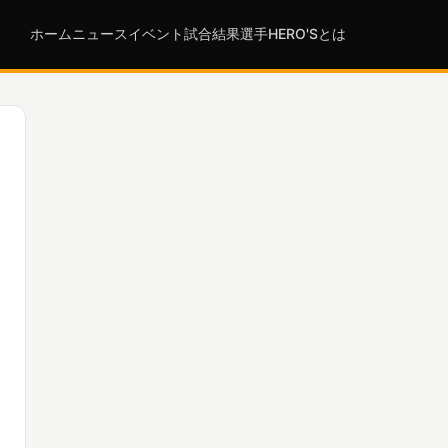
ホーム
ニュース
イベント
試合結果
選手
HERO'Sとは