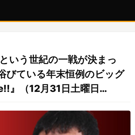
志という世紀の一戦が決まっ
浴びている年末恒例のビッグ
e!!』（12月31日土曜日…