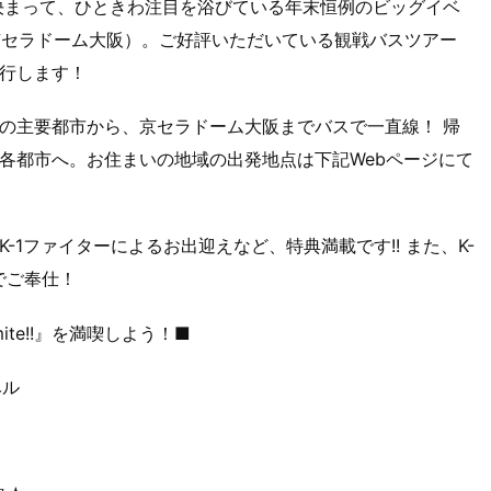
決まって、ひときわ注目を浴びている年末恒例のビッグイベ
土曜日／京セラドーム大阪）。ご好評いただいている観戦バスツアー
運行します！
の主要都市から、京セラドーム大阪までバスで一直線！ 帰
各都市へ。お住まいの地域の出発地点は下記Webページにて
1ファイターによるお出迎えなど、特典満載です!! また、K-
でご奉仕！
te!!』を満喫しよう！■
ベル