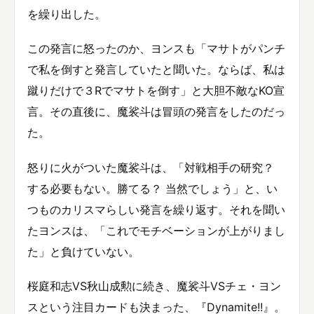
を繰り出した。
この発言に怒ったのか、ヨンスも「マサトがパンチ
で私を倒すと発言していたと聞いた。ならば、私は
蹴りだけで３Rでマサトを倒す」と大胆不敵なKO宣
言。その直後に、魔裟斗は冒頭の発言をしたのだっ
た。
怒りに火がついた魔裟斗は、「対戦相手の研究？
する必要もない。勝てる？ 当然でしょう」と、い
つものカリスマらしい発言を繰り返す。それを聞い
たヨンスは、「これでモチベーションが上がりまし
た」と負けていない。
桜庭和志VS秋山成勲に続き、魔裟斗VSチェ・ヨン
スという注目カードも決まった、『Dynamite!!』。