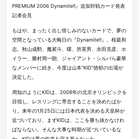
PREMIUM 2006 Dynamite!!』追加対戦カード発表
記者会見
もはや、まったく出し惜しみのないカードで、夢の
空間となっている大晦日の『Dynamite!!』。桜庭和
志、秋山成勲、魔裟斗、曙、所英男、永田克彦、ホ
イラー、勝村周一朗、ジャイアント・シルバら豪華
なメンバーに続き、今度は山本“KID”徳郁の出場が
決定した。
周知のようにKIDは、2008年の北京オリンピックを
目指し、レスリングに専念することを決めたばか
り。来年の1月25日には日本代表を決める天皇杯が
近づいており、まずKIDは、ここを勝ち抜かなけれ
ばならない。そんな大事な時期が近づいているな
か、KIDは男の約束を守る形となった。