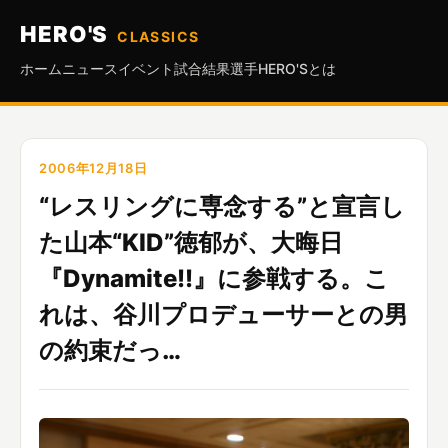
HERO'S
CLASSICS
ホーム
ニュース
イベント
試合結果
選手
HERO'Sとは
2006年12月18日
“レスリングに専念する”と宣言し
た山本“KID”徳郁が、大晦日
『Dynamite!!』に参戦する。こ
れは、谷川プロデューサーとの男
の約束だっ…