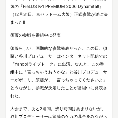
気の『FieLDS K-1 PREMIUM 2006 Dynamite!!』
（12月31日、京セラドーム大阪）正式参戦が遂に決
まった!!
須藤の参戦を番組中に発表
須藤らしい、画期的な参戦発表だった。この日、須
藤と谷川プロデューサーはインターネット配信での
『Yahoo!ライブトーク』に出演。なんと、この番
組中に「言っちゃうおうかな」と谷川プロデューサ
ーがポロリ。須藤が、「言っちゃってくださいよ」
とうながし、参戦が決定したことが番組中に発表さ
れた。
大会まで、あと2週間。残り時間はあまりないが、
谷川プロデューサーは須藤のケガの具合をみながら