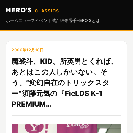
HERO'S
CLASSICS
ホーム
ニュース
イベント
試合結果
選手
HERO'Sとは
2006年12月18日
魔裟斗、KID、所英男とくれば、
あとはこの人しかいない。そ
う、“変幻自在のトリックスタ
ー”須藤元気の『FieLDS K-1
PREMIUM…