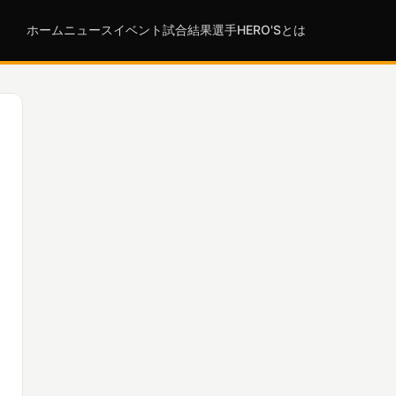
ホーム
ニュース
イベント
試合結果
選手
HERO'Sとは