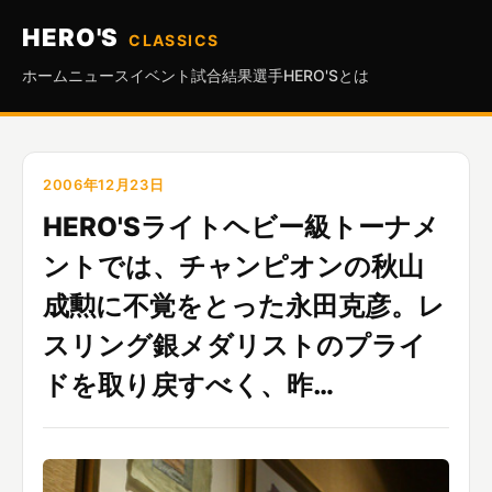
HERO'S
CLASSICS
ホーム
ニュース
イベント
試合結果
選手
HERO'Sとは
2006年12月23日
HERO'Sライトヘビー級トーナメ
ントでは、チャンピオンの秋山
成勲に不覚をとった永田克彦。レ
スリング銀メダリストのプライ
ドを取り戻すべく、昨…