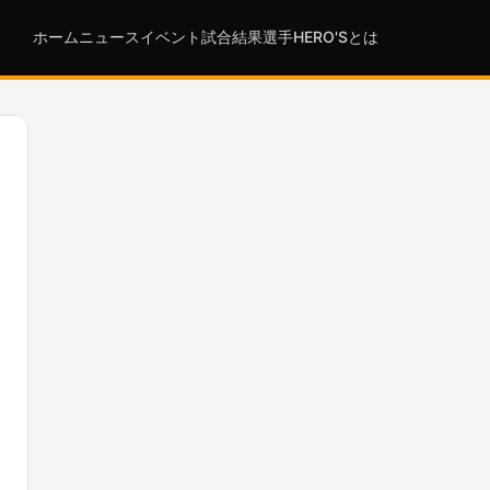
ホーム
ニュース
イベント
試合結果
選手
HERO'Sとは