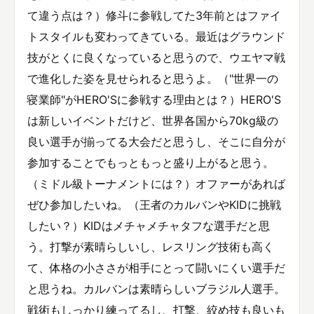
て違う点は？）修斗に参戦してた3年前とはファイ
トスタイルも変わってきている。最近はグラウンド
技がとくに良くなっていると思うので、ウエヤマ戦
で進化した姿を見せられると思うよ。（"世界一の
寝業師"がHERO'Sに参戦する理由とは？）HERO'S
は新しいイベントだけど、世界各国から70kg級の
良い選手が揃ってる大会だと思うし、そこに自分が
参加することでもっともっと盛り上がると思う。
（ミドル級トーナメントには？）オファーがあれば
ぜひ参加したいね。（王者のカルバンやKIDに挑戦
したい？）KIDはメチャメチャタフな選手だと思
う。打撃が素晴らしいし、レスリング技術も高く
て、体格の小ささが相手にとって闘いにくい選手だ
と思うね。カルバンは素晴らしいブラジル人選手。
戦術もしっかり練ってるし、打撃、絞め技も良いも