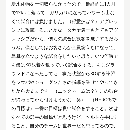
炭水化物を一切取らなかったので、最終的に1カ月
で12kgも落ちて、ガリガリになってパワーも出な
くて試合には負けました。（得意技は？）アグレッ
シブに攻撃することかな。タカヤ選手もとてもアグ
レッシブだから、僕らの試合は観客を魅了するだろ
うね。僕としてはお客さんが全員総立ちになって、
鳥肌が立つような試合をしたいと思う。いつ何時で
も僕はKO決着を狙っていく試合をする。もしグラ
ウンドになったしても、寝た状態からKOする練習
をシウバやショーグンたちの指導を受けてやってき
たから大丈夫です。（ニックネームは？）この試合
が終わってから付けようかな（笑）。（HERO'Sで
の目標は）一番の目標は良い試合をすること。次は
すべての選手の目標だと思うけど、ベルトを手にす
ること。自分のチームは世界一だと思ってるので、