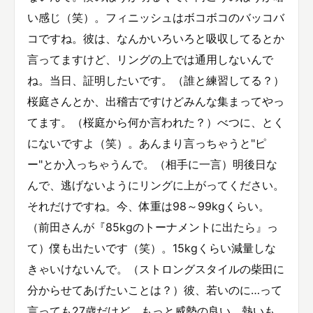
い感じ（笑）。フィニッシュはボコボコのバッコバ
コですね。彼は、なんかいろいろと吸収してるとか
言ってますけど、リングの上では通用しないんで
ね。当日、証明したいです。（誰と練習してる？）
桜庭さんとか、出稽古ですけどみんな集まってやっ
てます。（桜庭から何か言われた？）べつに、とく
にないですよ（笑）。あんまり言っちゃうと"ピ
ー"とか入っちゃうんで。（相手に一言）明後日な
んで、逃げないようにリングに上がってください。
それだけですね。今、体重は98～99kgくらい。
（前田さんが『85kgのトーナメントに出たら』っ
て）僕も出たいです（笑）。15kgくらい減量しな
きゃいけないんで。（ストロングスタイルの柴田に
分からせてあげたいことは？）彼、若いのに…って
言っても27歳だけど、もっと威勢の良い、熱いも