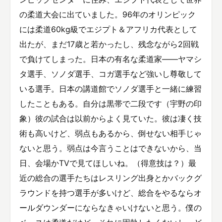
の柔道大会に出ていました。96年のオリンピック
には柔道60kg級でエジプト＆アフリカ代表として
出たが、まだ17歳と若かったし、残念ながら2回戦
で負けてしまった。日本の有名な柔道家――ヤマシ
タ選手、ソノダ選手、コガ選手など強いし尊敬して
いる選手。日本の講道館でソノダ選手と一緒に練習
したこともある。自分は黒帯で二段です（宇野の印
象）彼の試合は以前からよく見ていた。彼は凄く技
術も高いけど、弱点もあるから、倒せない相手じゃ
ないと思う。弱点は今言うことはできないから、当
日、会場かTVで見てほしいね。（得意技は？）最
近の総合の選手たちはレスリング出身とかバックグ
ラウンドを持つ選手が多いけど、総合をやるならオ
ールダウンダーにならなきゃいけないと思う。僕の