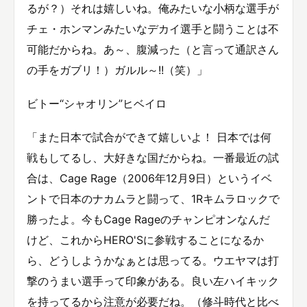
るが？）それは嬉しいね。俺みたいな小柄な選手が
チェ・ホンマンみたいなデカイ選手と闘うことは不
可能だからね。あ～、腹減った（と言って通訳さん
の手をガブリ！）ガルル～!!（笑）」
ビトー“シャオリン”ヒベイロ
「また日本で試合ができて嬉しいよ！ 日本では何
戦もしてるし、大好きな国だからね。一番最近の試
合は、Cage Rage（2006年12月9日）というイベ
ントで日本のナカムラと闘って、1Rキムラロックで
勝ったよ。今もCage Rageのチャンピオンなんだ
けど、これからHERO'Sに参戦することになるか
ら、どうしようかなぁとは思ってる。ウエヤマは打
撃のうまい選手って印象がある。良い左ハイキック
を持ってるから注意が必要だね。（修斗時代と比べ