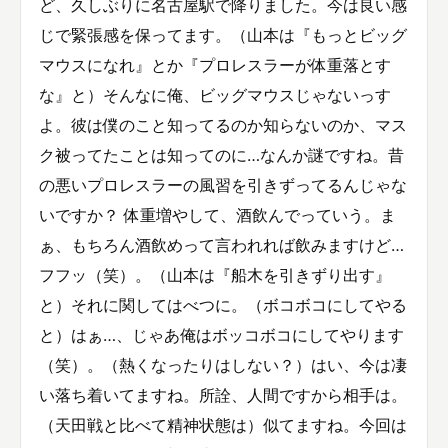
ど、久しぶりに名古屋駅で降りました。今は良い感
じで緊張感を保ってます。（山本は『もっとビッグ
マウスになれ』とか『プロレスラーが体重落とす
な』と）そんなに俺、ビッグマウスじゃないっす
よ。彼は僕のこと知ってるのか知らないのか、マス
ク被ってたことは知ってのに…なんか謎ですね。昔
の悪いプロレスラーの風習を引きずってるんじゃな
いですか？ 体重増やして、酒飲んでっていう。ま
ぁ、もちろん酒飲めって言われれば飲みますけど…
フフッ（笑）。（山本は『船木を引きずり出す』
と）それに関してはべつに。（ボコボコにしてやる
と）はぁ…、じゃあ俺はボッコボコにしてやります
（笑）。（熱くなったりはしない？）はい、今は凄
い落ち着いてますね。所詮、人間ですから相手は。
（天田戦と比べて精神状態は）似てますね。今回は