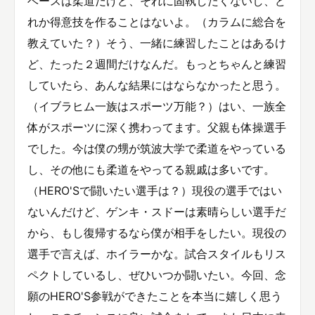
ベースは柔道だけど、それに固執したくないし、ど
れか得意技を作ることはないよ。（カラムに総合を
教えていた？）そう、一緒に練習したことはあるけ
ど、たった２週間だけなんだ。もっとちゃんと練習
していたら、あんな結果にはならなかったと思う。
（イブラヒム一族はスポーツ万能？）はい、一族全
体がスポーツに深く携わってます。父親も体操選手
でした。今は僕の甥が筑波大学で柔道をやっている
し、その他にも柔道をやってる親戚は多いです。
（HERO'Sで闘いたい選手は？）現役の選手ではい
ないんだけど、ゲンキ・スドーは素晴らしい選手だ
から、もし復帰するなら僕が相手をしたい。現役の
選手で言えば、ホイラーかな。試合スタイルもリス
ペクトしているし、ぜひいつか闘いたい。今回、念
願のHERO'S参戦ができたことを本当に嬉しく思う