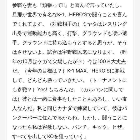
参戦を妻も『頑張って!!』と喜んで言っていたし、
旦那が世界で有名なK-1、HERO'Sで闘うことを喜ん
でくれてます。（対戦相手の）ミヤタはレスリング
出身で運動能力も高く、打撃、グラウンドも凄い選
手。グラウンドに持ち込もうとすると思うが、そう
はさせないよ。試合は宇野戦以来になります。（昨
年の10月はケガで欠場したが？）今は100％大丈夫
だ。（今年の目標は？）K-1 MAX、HERO'Sに参戦
して、どんどん勝っていきたい。（トーナメントに
も参戦？）Yes! もちろんだ。（カルバンに関して
は）彼とは一緒に食事をしたこともあるし、いい友
人なんだ。私と同じカナダで練習していて、彼はバ
ンクーバーに住んでるからね。しかし、闘うことに
なったら私は容赦しない。パンチ、キック、ヒザ、
すべてを出してKOを狙っていく」