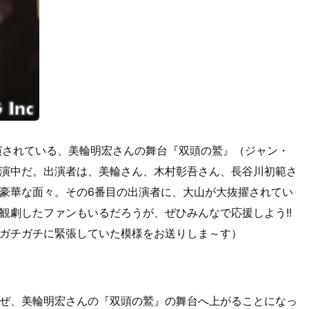
演されている、美輪明宏さんの舞台『双頭の鷲』（ジャン・
演中だ。出演者は、美輪さん、木村彰吾さん、長谷川初範さ
豪華な面々。その6番目の出演者に、大山が大抜擢されてい
観劇したファンもいるだろうが、ぜひみんなで応援しよう!!
ガチガチに緊張していた模様をお送りしま～す）
ぜ、美輪明宏さんの『双頭の鷲』の舞台へ上がることになっ