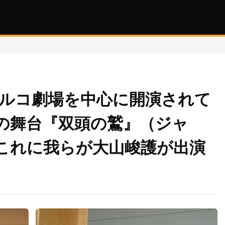
パルコ劇場を中心に開演されて
の舞台『双頭の鷲』（ジャ
これに我らが大山峻護が出演