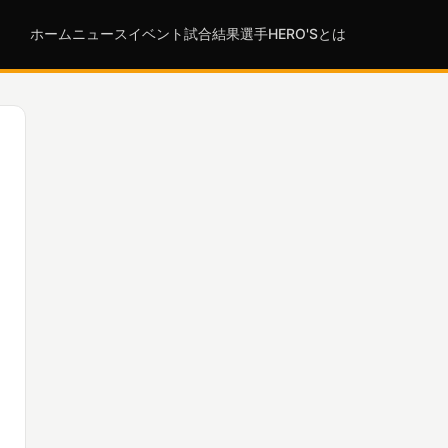
ホーム
ニュース
イベント
試合結果
選手
HERO'Sとは