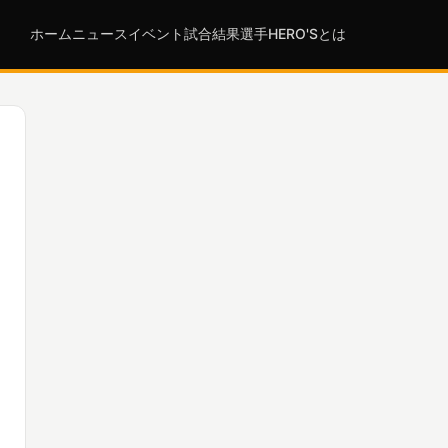
ホーム
ニュース
イベント
試合結果
選手
HERO'Sとは