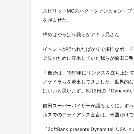
スピリットMCのパク・クァンヒョン・プ
を弾ませた。
締めはやっぱり我らがアキラ兄さん
イベントが行われたばかりで多忙なボード
会見のために渡米していた我らが前田日明H
「自分は、1991年にリングスを立ち上
ノゲイラらを輩出してきました。世界的な
ばいいと思います。6月2日の『Dynamite
前田スーパーバイザーが語るように、すべては6
ルスでのアライアンス宣言は、米国だけで
『SoftBank presents Dynamite!! USA i