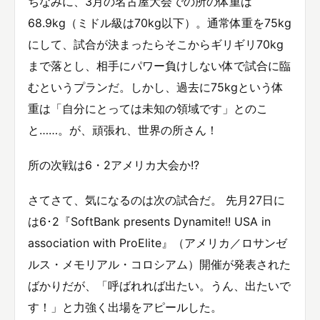
ちなみに、3月の名古屋大会での所の体重は
68.9kg（ミドル級は70kg以下）。通常体重を75kg
にして、試合が決まったらそこからギリギリ70kg
まで落とし、相手にパワー負けしない体で試合に臨
むというプランだ。しかし、過去に75kgという体
重は「自分にとっては未知の領域です」とのこ
と……。が、頑張れ、世界の所さん！
所の次戦は6・2アメリカ大会か!?
さてさて、気になるのは次の試合だ。 先月27日に
は6･2『SoftBank presents Dynamite!! USA in
association with ProElite』（アメリカ／ロサンゼ
ルス・メモリアル・コロシアム）開催が発表された
ばかりだが、「呼ばれれば出たい。うん、出たいで
す！」と力強く出場をアピールした。