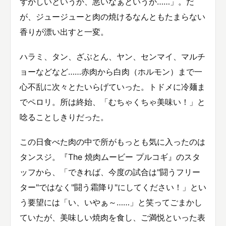
ずかしいというか、悪いなぁというか……」。だ
が、ジュージューと肉の焼けるなんともたまらない
香りが漂い出すと一変。
ハラミ、タン、ざぶとん、ヤン、センマイ、マルチ
ョーなどなど……赤肉から白肉（ホルモン）まで一
心不乱に次々とたいらげていった。トドメに冷麺ま
でペロリ。所は終始、「むちゃくちゃ美味い！」と
唸ることしきりだった。
この日食べた肉の中で所がもっとも気に入ったのは
タンスジ。『The 焼肉ムービー プルコギ』のスタ
ッフから、「できれば、今度の試合は"闘うフリー
ター"ではなく"闘う霜降り"にしてください！」とい
う要望には「い、いやぁ～……」と笑ってごまかし
ていたが、美味しい焼肉を食し、ご満悦といった表