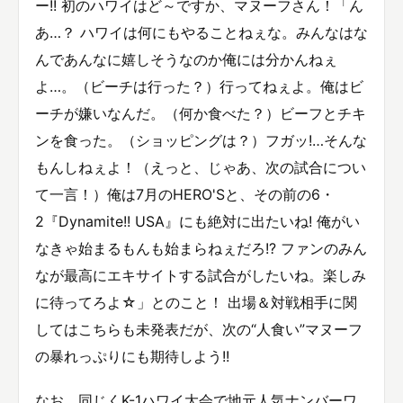
ー!! 初のハワイはど～ですか、マヌーフさん！「ん
あ…？ ハワイは何にもやることねぇな。みんなはな
んであんなに嬉しそうなのか俺には分かんねぇ
よ…。（ビーチは行った？）行ってねぇよ。俺はビ
ーチが嫌いなんだ。（何か食べた？）ビーフとチキ
ンを食った。（ショッピングは？）フガッ!…そんな
もんしねぇよ！（えっと、じゃあ、次の試合につい
て一言！）俺は7月のHERO'Sと、その前の6・
2『Dynamite!! USA』にも絶対に出たいね! 俺がい
なきゃ始まるもんも始まらねぇだろ!? ファンのみん
なが最高にエキサイトする試合がしたいね。楽しみ
に待ってろよ☆」とのこと！ 出場＆対戦相手に関
してはこちらも未発表だが、次の“人食い”マヌーフ
の暴れっぷりにも期待しよう!!
なお、同じくK-1ハワイ大会で地元人気ナンバーワ