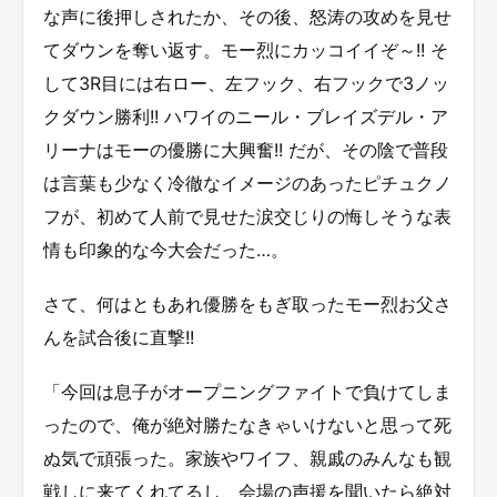
な声に後押しされたか、その後、怒涛の攻めを見せ
てダウンを奪い返す。モー烈にカッコイイぞ～!! そ
して3R目には右ロー、左フック、右フックで3ノッ
クダウン勝利!! ハワイのニール・ブレイズデル・ア
リーナはモーの優勝に大興奮!! だが、その陰で普段
は言葉も少なく冷徹なイメージのあったピチュクノ
フが、初めて人前で見せた涙交じりの悔しそうな表
情も印象的な今大会だった…。
さて、何はともあれ優勝をもぎ取ったモー烈お父さ
んを試合後に直撃!!
「今回は息子がオープニングファイトで負けてしま
ったので、俺が絶対勝たなきゃいけないと思って死
ぬ気で頑張った。家族やワイフ、親戚のみんなも観
戦しに来てくれてるし、会場の声援を聞いたら絶対