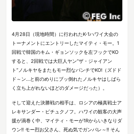
4月28日（現地時間）に行われたK-1ハワイ大会の
トーナメントにエントリーしたマイティ・モー。1
回戦で韓国のキム・ギョンソックを左フックでKO
すると、2回戦では大巨人ヤン“ザ・ジャイアン
ト”ノルキヤをまたもモー烈なパンチでKO!（ズドド
ド～ン…と前のめりにブッ倒れたノルキヤはしばら
く立ち上がれないほどのダメージだった）。
そして迎えた決勝戦の相手は、ロシアの極真戦士ア
レキサンダー・ピチュクノフ。ハワイの観客の大声
援が渦巻く中、マイティ・モーが1Rからいきなりダ
ウン!! モー烈お父さん、死ぬ気でガンバレ～!! そん