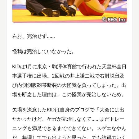
右肘、完治せず……
怪我は完治していなかった。
KIDは1月に東京・駒澤体育館で行われた天皇杯全日
本選手権に出場。2回戦の井上謙二戦で右肘脱臼及
び内側側腹靱帯断裂の大怪我を負ってしまった。出
場を断念した理由は、この怪我が完治しないため。
欠場を決意したKIDは自身のブログで「大会には出
たかったけど、ケガが完治しなくて……まだトレー
ニングも満足できるまでできてない。スゲエなやん
だ、無理してでも出ようと思った。でも納得のいく