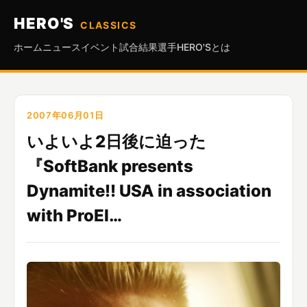
HERO'S
CLASSICS
ホーム
ニュース
イベント
試合結果
選手
HERO'Sとは
2007年06月01日
いよいよ2日後に迫った
『SoftBank presents
Dynamite!! USA in association
with ProEl…