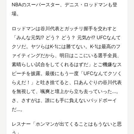
NBAのスーパースター、デニス・ロッドマンも登
場。
ロッドマンは谷川代表とガッチリ握手を交わすと
「みんな元気!? どう？ どう？ 元気か!? UFCなんて
クソだ。ヤツらはK-1には勝てない。K-1は最高のフ
ァイティングだから、明日はここにいる選手全員、
素晴らしい試合をしてくれるはずだ」とご機嫌なス
ピーチを披露。最後にもう一度「UFCなんてクソく
らえだ！」と吐き捨てると、口あんぐりの谷川代表
を無視して、颯爽と壇上から立ち去っていった…。
さ、さすがは、誰にも手に負えないバッドボーイ
だ…。
レスナー「ホンマンが出てくることはもうないと思
う」