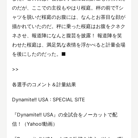
のだが、ここでの主役もやはり桜庭。秤の前でTシ
ャツを脱いだ桜庭のお腹には、なんとお茶目な顔が
描かれていたのだ。秤に乗った桜庭はお腹をクネク
ネさせ、報道陣になんと腹芸を披露！ 報道陣を笑
わせた桜庭は、満足気な表情を浮かべると計量会場
を後にしたのだった。■
>>
各選手のコメント＆計量結果
Dynamite!! USA : SPECIAL SITE
『Dynamite!! USA』の全試合をノーカットで配
信！（Yahoo!動画）