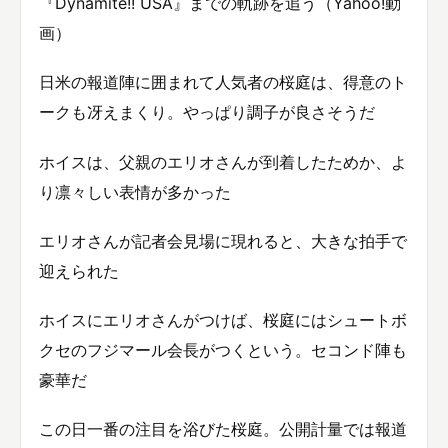
『Dynamite!! USA』までの軌跡を追う（Yahoo!動
画）
日米の報道陣に囲まれて人気者の桜庭は、得意のト
ークも冴えまくり。やっぱり調子が良さそうだ
ホイスは、父親のエリオさんが到着したためか、よ
り凛々しい表情が多かった
エリオさんが記者会見場に現れると、大きな拍手で
迎えられた
ホイスにエリオさんがつけば、桜庭にはシュートボ
クセのフジマール会長がつくという。セコンド陣も
豪華だ
この日一番の注目を浴びた桜庭。公開計量では報道