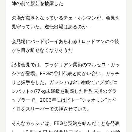
陣の前で腹芸を披露した
欠場が濃厚となっているチェ・ホンマンが、会見を
見守っていた。逆転出場はあるのか…
会見場にバッドボーイあらわる!! ロッドマンの今後
から目が離せなくなりそうだ
記者会見では、ブラジリアン柔術のマルセロ・ガッ
シアが登場。FEGの谷川代表と向かい合い、ガッチ
リと握手をした。ガッシアは3年連続でアブダビコ
ンバットの77kg未満級を制覇した世界屈指のグラ
ップラーで、2003年にはビトー“シャオリン”ヒベ
イロをスリーパーで失神させている。
そんなガッシアは、FEGと契約を結んだことを発表
し、「9月にも日本でMMAデビューします。この輪