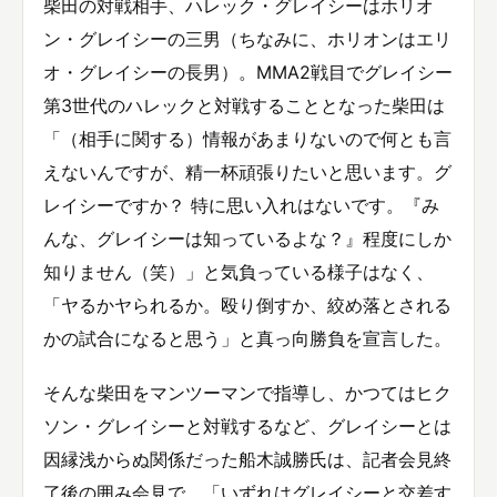
柴田の対戦相手、ハレック・グレイシーはホリオ
ン・グレイシーの三男（ちなみに、ホリオンはエリ
オ・グレイシーの長男）。MMA2戦目でグレイシー
第3世代のハレックと対戦することとなった柴田は
「（相手に関する）情報があまりないので何とも言
えないんですが、精一杯頑張りたいと思います。グ
レイシーですか？ 特に思い入れはないです。『み
んな、グレイシーは知っているよな？』程度にしか
知りません（笑）」と気負っている様子はなく、
「ヤるかヤられるか。殴り倒すか、絞め落とされる
かの試合になると思う」と真っ向勝負を宣言した。
そんな柴田をマンツーマンで指導し、かつてはヒク
ソン・グレイシーと対戦するなど、グレイシーとは
因縁浅からぬ関係だった船木誠勝氏は、記者会見終
了後の囲み会見で、「いずれはグレイシーと交差す