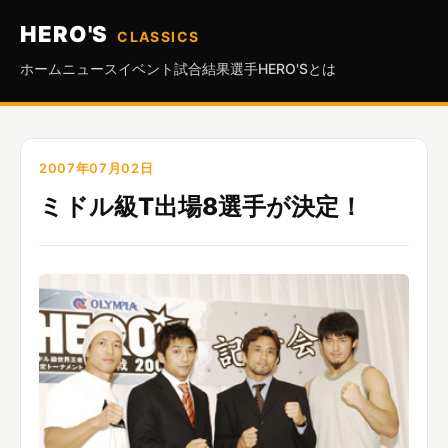
HERO'S
CLASSICS
ホーム
ニュース
イベント
試合結果
選手
HERO'Sとは
2007年07月02日
ミドル級T出場8選手が決定！