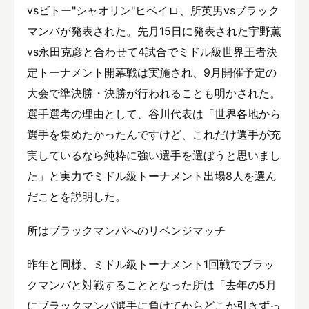
vsビトー"シャオリン"ヒベイロ、所英男vsブラック
マンバが発表された。先月15日に発表された宇野薫
vs永田克彦と合わせて4試合でミドル級世界王者決
定トーナメント開幕戦は実施され、9月開催予定の
大会で準決勝・決勝が行われることも明かされた。
選手選考の理由として、谷川代表は「世界各地から
選手を集めたかったんですけど、これだけ選手が充
実しているなら純粋に強い選手を選ぼうと思いまし
た」と実力でミドル級トーナメント出場8人を選ん
だことを説明した。
所はブラックマンバへのリベンジマッチ
昨年と同様、ミドル級トーナメント1回戦でブラッ
クマンバと対戦することとなった所は「去年の5月
にブラックマンバ選手に負けてからどこか引きずっ