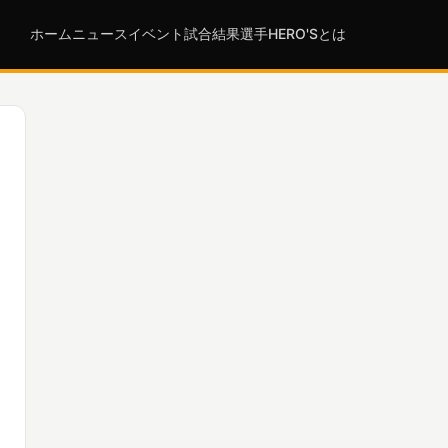
ホーム
ニュース
イベント
試合結果
選手
HERO'Sとは