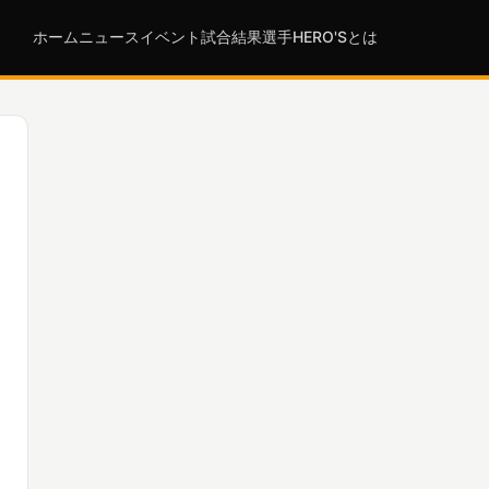
ホーム
ニュース
イベント
試合結果
選手
HERO'Sとは