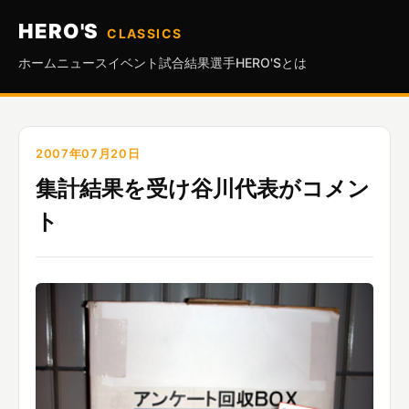
HERO'S
CLASSICS
ホーム
ニュース
イベント
試合結果
選手
HERO'Sとは
2007年07月20日
集計結果を受け谷川代表がコメン
ト