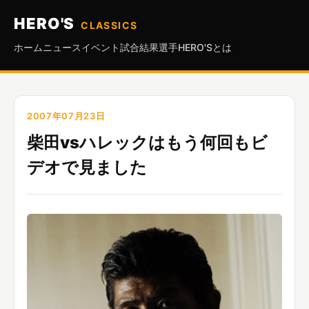
HERO'S
CLASSICS
ホーム
ニュース
イベント
試合結果
選手
HERO'Sとは
2007年07月23日
柴田vsハレックはもう何回もビ
デオで見ました