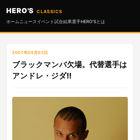
HERO'S
CLASSICS
ホーム
ニュース
イベント
試合結果
選手
HERO'Sとは
2007年09月03日
ブラックマンバ欠場。代替選手は
アンドレ・ジダ!!