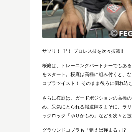
サソリ！ 卍！ プロレス技を次々披露!!
桜庭は、トレーニングパートナーでもある
をスタート。桜庭は高橋に組み付くと、な
コブラツイスト！ そのまま後ろに倒れ込
さらに桜庭は、ガードポジションの高橋の
め。呆気にとられる報道陣をよそに、ラリ
ックロック「ゆりかもめ」などを次々と披
グラウンドコブラも「狙えば極まる」!?