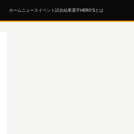
ホーム
ニュース
イベント
試合結果
選手
HERO'Sとは