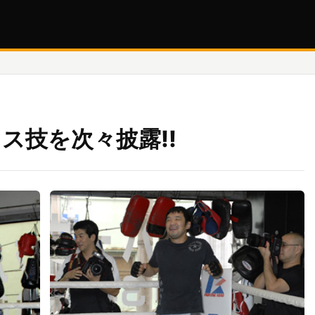
レス技を次々披露!!